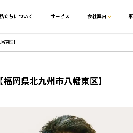
私たちについて
サービス
会社案内
事
企業理念
代表メッセージ
会社概要
求
八幡東区】
【福岡県北九州市八幡東区】