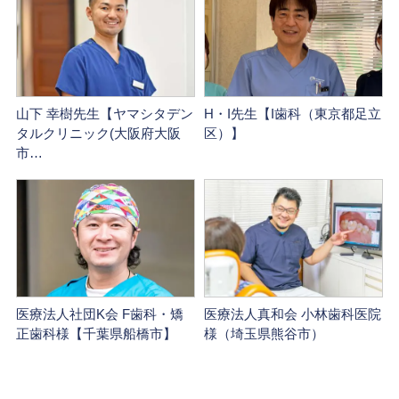
山下 幸樹先生【ヤマシタデン
H・I先生【I歯科（東京都足立
タルクリニック(大阪府大阪
区）】
市…
医療法人社団K会 F歯科・矯
医療法人真和会 小林歯科医院
正歯科様【千葉県船橋市】
様（埼玉県熊谷市）