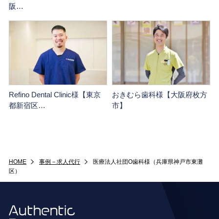
阪…
Refino Dental Clinic様【東京
おきむら歯科様【大阪府枚方
都新宿区…
市】
HOME
事例－求人代行
医療法人社団O歯科様（兵庫県神戸市東灘
区）